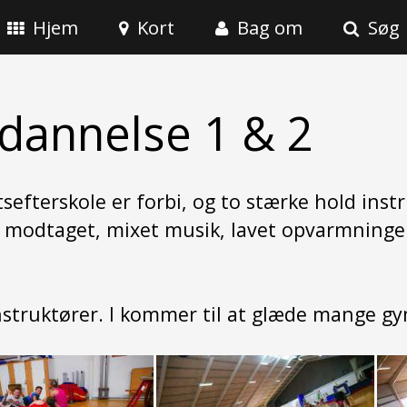
Hjem
Kort
Bag om
Søg
dannelse 1 & 2
sefterskole er forbi, og to stærke hold instr
t, modtaget, mixet musik, lavet opvarmning
instruktører. I kommer til at glæde mange g