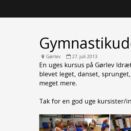
Gymnastikud
Gørlev
27. juli 2013
En uges kursus på Gørlev Idræt
blevet leget, danset, sprunge
meget mere.
Tak for en god uge kursister/